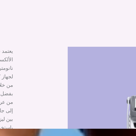
نانومت
من خلا
بفضل أ
من عرض
إلى جا