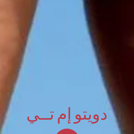
يبرز هذ
ومرونة
إنه فع
والأوعي
يمكن ت
في الن
أكبر.
Client
دويتو إم تــي