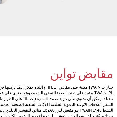
مقابض تواين
خيارات TWAIN مبنية على مقابض الـ IPL أو الليزر 
TWAIN IPL يعتمد على تقنية الضوء النبضي الشديد، وهو يحتوي على 
مختلفة يمكن أن تحتوي على تبريد مدمج للبشرة (اعتمادًا على الطراز وال
الشعر | علاجات الأوعية الدموية الجلدية | الآفات الجلدية الصبغية الحمي
النشط TWAIN 2940 هو مقبض ليزر Er:YAG مثالي
ممتازة. يُشير لـ: البقع العادية: تقشير البشرة | تجديد البشرة بالكامل ال