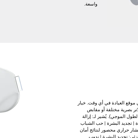
واسعة.
يمكن أيضًا تركيبها في موقع العيادة في أي وقت. خيار
فلاتر بصرية مختلفة أو مقابض
طول الموجي). يُشير لـ: إزالة
دة | تجديد البشرة | حب الشباب
 للتقشير الجلدي بانتشار حراري محصور لنتائج أمان
جزئي: تجديد البشرة | ندوب