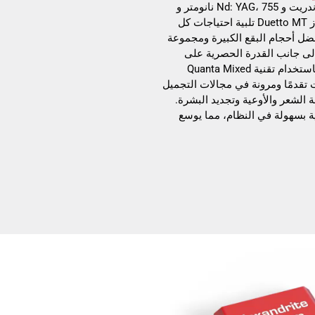
يعتمد نظام Duetto MT – EVO على ليزرات الألكساندريت و Nd: YAG، 755 نانومتر و
1064 نانومتر، بإصدارات فردية أو مدمجة. يمكن لجهاز Duetto MT تلبية احتياجات كل
ل أحجام البقع الكبيرة ومجموعة
لى جانب القدرة الحصرية على
ضبط التوازن بين ليزرات الألكساندريت و Nd: YAG باستخدام تقنية Quanta Mixed
لليزرات تقدمًا ومرونة في مجالات التجميل
 الشعر والأوعية وتجديد البشرة.
ية بسهولة في النظام، مما يوسع