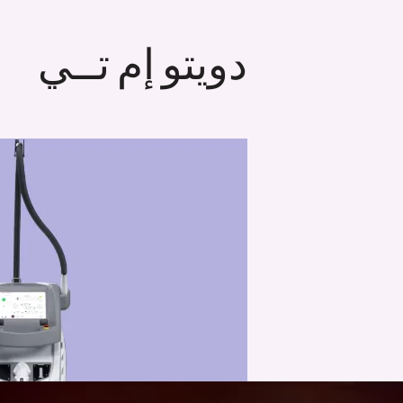
دويتو إم تــي