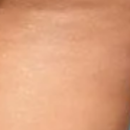
ا الجهاز كواحد من أكثر الليزرات تقدمًا
 في مجالات التجميل والأمراض الجلدية.
ال بشكل خاص لعلاجات إزالة الشعر
ة وتجديد البشرة. بالإضافة إلى ذلك،
ركيب أجهزة تواين الاختيارية بسهولة
ظام، مما يوسع مجال تطبيقاته بشكل
Creative network