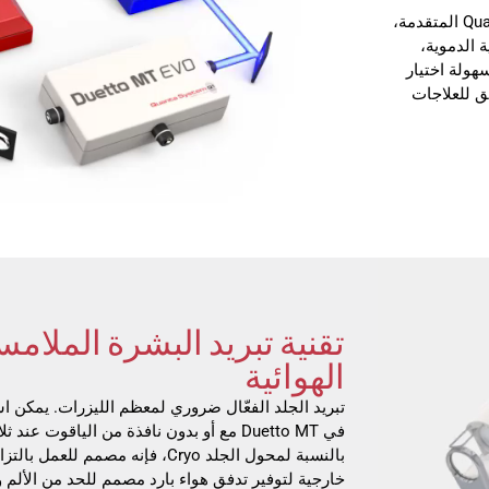
جهاز Duetto MT مجهز بالجيل الثاني من تقنية Quanta Mixed Technology المتقدمة،
 الدموية،
جديد. بفضل قدراتها المحسّنة، يمكن لمشغلي Duetto MT بسهولة اختيار
ق للعلاجات
الهوائية
تبريد الجلد الفعّال ضروري لمعظم الليزرات. يمكن ا
في Duetto MT مع أو بدون نافذة من الياقوت
بالنسبة لمحول الجلد Cryo، فإنه مصمم
خارجية لتوفير تدفق هواء بارد مصمم للحد من الألم 