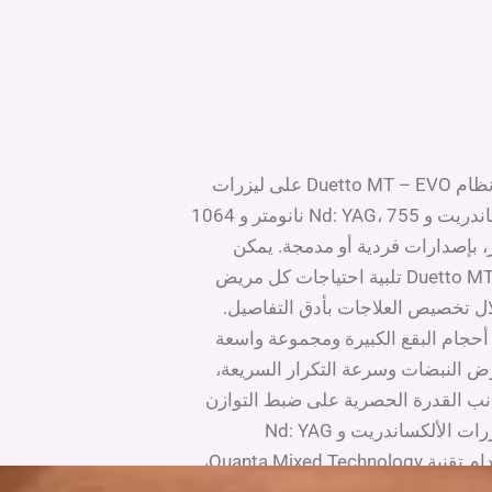
يعتمد نظام Duetto MT – EVO على ليزرات
الألكساندريت و Nd: YAG، 755 نانومتر و 1064
ر، بإصدارات فردية أو مدمجة. يمكن
لجهاز Duetto MT تلبية احتياجات كل مريض
ل تخصيص العلاجات بأدق التفاصيل.
حجام البقع الكبيرة ومجموعة واسعة
 النبضات وسرعة التكرار السريعة،
نب القدرة الحصرية على ضبط التوازن
بين ليزرات الألكساندريت و Nd: YAG
باستخدام تقنية Quanta Mixed Technology،