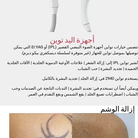
أجهزة اليد توين
تتضمن خيارات تواين أجهزة الضوء النبضي القصير (IPL) أو Er:YAG التي يمكن
توصيلها بموصل تواين للجهاز (غير متوفرة لسلسلة ديسكفري بيكو ديرم).
تُشير تواين IPL إلى: إزالة الشعر | علاجات الأوعية الدموية الجلدية | الآفات الجلدية
الحميدة | تجديد البشرة | حب الشباب.
يستخدم تواين 2940 في: إزالة الجلد | تجديد البشرة بالكامل.
ويمكن أيضاً ان تستخدم في: تجديد البشرة | الندبات الناتجة عن الصدمات وحب
الشباب | اضطرابات تصبغ الجلد | بقع الشمس وبقع التقدم في العمر.
إزالة الوشم