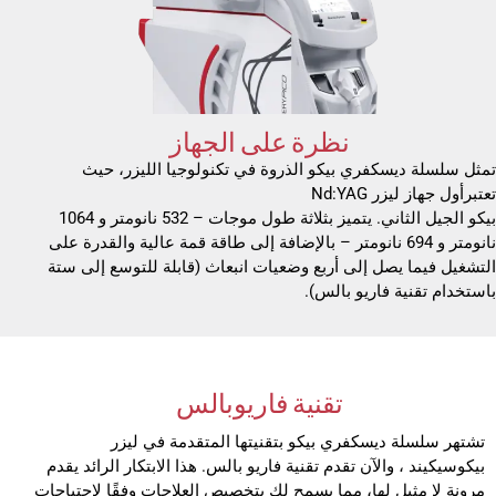
نظرة على الجهاز
تمثل سلسلة ديسكفري بيكو الذروة في تكنولوجيا الليزر، حيث
تعتبرأول جهاز ليزر Nd:YAG
بيكو الجيل الثاني. يتميز بثلاثة طول موجات – 532 نانومتر و 1064
نانومتر و 694 نانومتر – بالإضافة إلى طاقة قمة عالية والقدرة على
التشغيل فيما يصل إلى أربع وضعيات انبعاث (قابلة للتوسع إلى ستة
باستخدام تقنية فاريو بالس).
تقنية فاريوبالس
تشتهر سلسلة ديسكفري بيكو بتقنيتها المتقدمة في ليزر
بيكوسيكيند ، والآن تقدم تقنية فاريو بالس. هذا الابتكار الرائد يقدم
مرونة لا مثيل لها، مما يسمح لك بتخصيص العلاجات وفقًا لاحتياجات