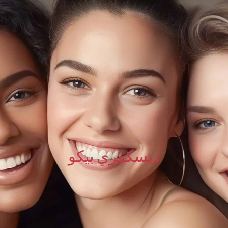
ديسكفري بيكو